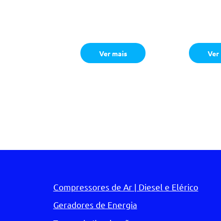
Alta Pressão
Alta Pr
45 litros por hora
65 litro
Sobre Rodas
Skid - S
Ver mais
Ver
Compressores de Ar | Diesel e Elérico
Geradores de Energia