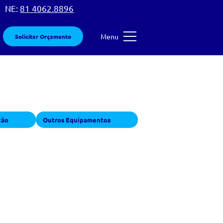
 |
NE:
81 4062.8896
Menu
Solicitar Orçamento
ção
Outros Equipamentos
 PCM -
 BAR