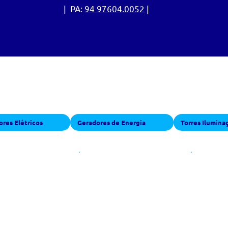
:
31 3995.7630
| PA:
94 97604.0052
|
CO: 34 2028.1588
 para locação
res Elétricos
Geradores de Energia
Torres Ilumina
0 PCM -
900 PCM -
900
 BAR
12 BAR
14