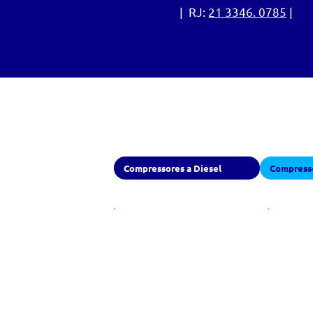
SP:
11 3368.7225
| RJ:
21 3346. 0785
|
MG
Equipamentos
Compressores a Diesel
Compresso
400 PCM -
45
7 a 10
14