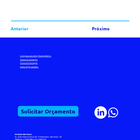
Anterior
Próximo
Compressores de Ar | Diesel e Elérico
Geradores de Energia
Torres de Iluminação
Outros Equipamentos
Solicitar Orçamento
Unidade São Paulo:
Av. João Paulo da Silva, 50 - Cidade Dutra - São Paulo - SP
Telefone: 11 2344.2588 ou 011 3368.7225