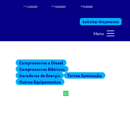
SP:
11 3368.7225
| RJ:
21 3346. 0785
|
MG:
31 3995.7630
| PA:
94 97604.0052
|
CO: 34 2028.1588 |
NE:
81 4062.8896
Solicitar Orçamento
Menu
Equipamentos para locação
Compressores a Diesel
Compressores Elétricos
Geradores de Energia
Torres Iluminação
Outros Equipamentos
400 PCM - 7 a 10 BAR