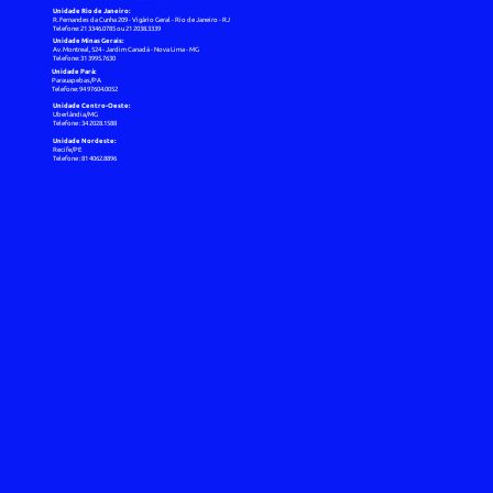
Unidade Rio de Janeiro:
R. Fernandes da Cunha 209 - Vigário Geral - Rio de Janeiro - RJ
Telefone: 21 3346.0785 ou 21 2038.3339
Unidade Minas Gerais:
Av. Montreal, 524 - Jardim Canadá - Nova Lima - MG
Telefone: 31 3995.7630
Unidade Pará:
Parauapebas/PA
Telefone: 94 97604.0052
Unidade Centro-Oeste:
Uberlândia/MG
Telefone : 34 2028.1588
Unidade Nordeste:
Recife/PE
Telefone : 81 4062.8896