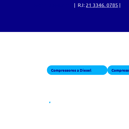
SP:
11 3368.7225
| RJ:
21 3346. 0785
|
MG
Equipamentos
Compressores a Diesel
Compresso
1000 PCM - 2