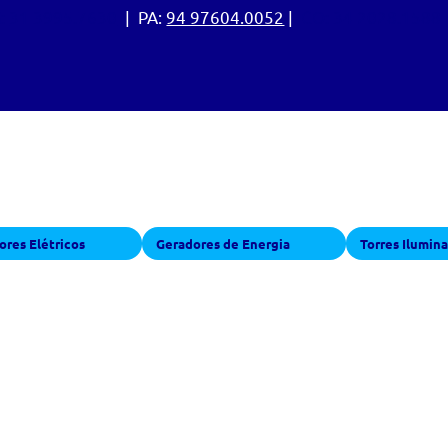
:
31 3995.7630
| PA:
94 97604.0052
|
CO: 34 2028.1588
 para locação
res Elétricos
Geradores de Energia
Torres Ilumin
5 BAR