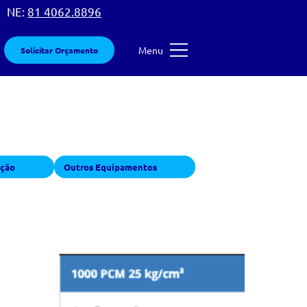
 |
NE:
81 4062.8896
Menu
Solicitar Orçamento
ação
Outros Equipamentos