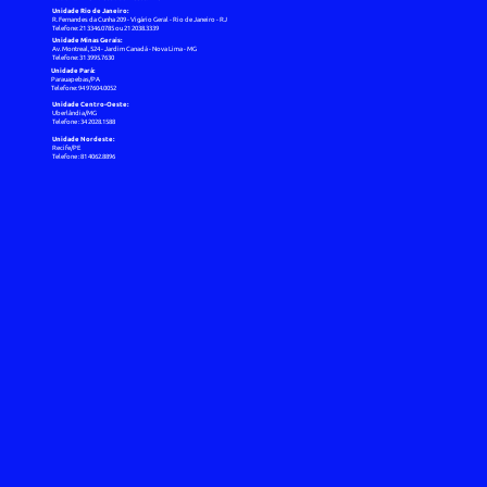
Unidade Rio de Janeiro:
R. Fernandes da Cunha 209 - Vigário Geral - Rio de Janeiro - RJ
Telefone: 21 3346.0785 ou 21 2038.3339
Unidade Minas Gerais:
Av. Montreal, 524 - Jardim Canadá - Nova Lima - MG
Telefone: 31 3995.7630
Unidade Pará:
Parauapebas/PA
Telefone: 94 97604.0052
Unidade Centro-Oeste:
Uberlândia/MG
Telefone : 34 2028.1588
Unidade Nordeste:
Recife/PE
Telefone : 81 4062.8896