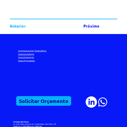
Anterior
Próximo
Compressores de Ar | Diesel e Elérico
Geradores de Energia
Torres de Iluminação
Outros Equipamentos
Solicitar Orçamento
Unidade São Paulo:
Av. João Paulo da Silva, 50 - Cidade Dutra - São Paulo - SP
Telefone: 11 2344.2588 ou 011 3368.7225