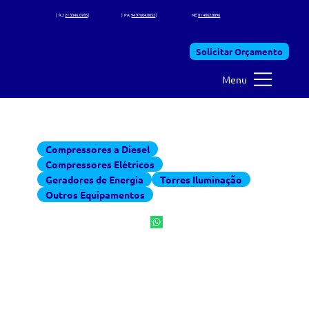
SP:
11 3368.7225
| RJ:
21 3346. 0785
|
MG:
31 3995.7630
| PA:
94 97604.0052
|
CO: 34 2028.1588 |
NE:
81 4062.8896
Solicitar Orçamento
Menu
Equipamentos para locação
Compressores a Diesel
Compressores Elétricos
Geradores de Energia
Torres Iluminação
Outros Equipamentos
Torre de Iluminação Diesel