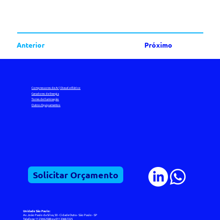
Anterior
Próximo
Compressores de Ar | Diesel e Elérico
Geradores de Energia
Torres de Iluminação
Outros Equipamentos
Solicitar Orçamento
Unidade São Paulo:
Av. João Paulo da Silva, 50 - Cidade Dutra - São Paulo - SP
Telefone: 11 2344.2588 ou 011 3368.7225