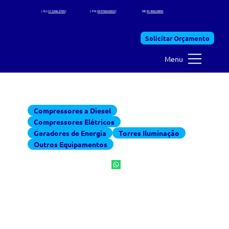
SP:
11 3368.7225
| RJ:
21 3346. 0785
|
MG:
31 3995.7630
| PA:
94 97604.0052
|
CO: 34 2028.1588 |
NE:
81 4062.8896
Solicitar Orçamento
Menu
Equipamentos para locação
Compressores a Diesel
Compressores Elétricos
Geradores de Energia
Torres Iluminação
Outros Equipamentos
Secador de ar