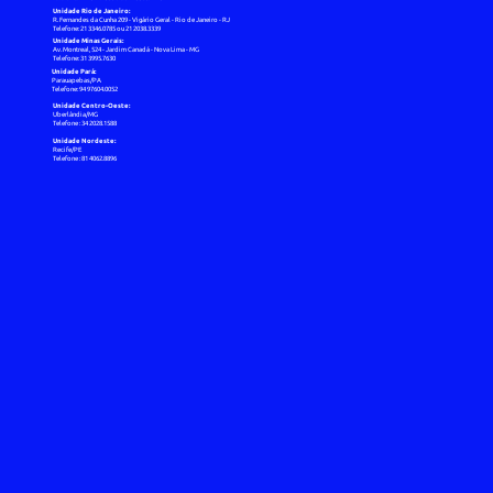
Unidade Rio de Janeiro:
R. Fernandes da Cunha 209 - Vigário Geral - Rio de Janeiro - RJ
Telefone: 21 3346.0785 ou 21 2038.3339
Unidade Minas Gerais:
Av. Montreal, 524 - Jardim Canadá - Nova Lima - MG
Telefone: 31 3995.7630
Unidade Pará:
Parauapebas/PA
Telefone: 94 97604.0052
Unidade Centro-Oeste:
Uberlândia/MG
Telefone : 34 2028.1588
Unidade Nordeste:
Recife/PE
Telefone : 81 4062.8896