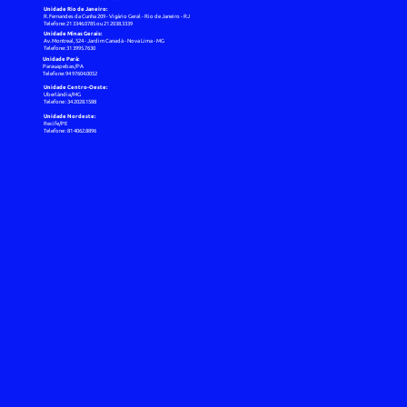
Unidade Rio de Janeiro:
R. Fernandes da Cunha 209 - Vigário Geral - Rio de Janeiro - RJ
Telefone: 21 3346.0785 ou 21 2038.3339
Unidade Minas Gerais:
Av. Montreal, 524 - Jardim Canadá - Nova Lima - MG
Telefone: 31 3995.7630
Unidade Pará:
Parauapebas/PA
Telefone: 94 97604.0052
Unidade Centro-Oeste:
Uberlândia/MG
Telefone : 34 2028.1588
Unidade Nordeste:
Recife/PE
Telefone : 81 4062.8896