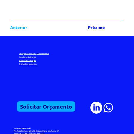
Anterior
Próximo
Compressores de Ar | Diesel e Elérico
Geradores de Energia
Torres de Iluminação
Outros Equipamentos
Solicitar Orçamento
Unidade São Paulo:
Av. João Paulo da Silva, 50 - Cidade Dutra - São Paulo - SP
Telefone: 11 2344.2588 ou 011 3368.7225