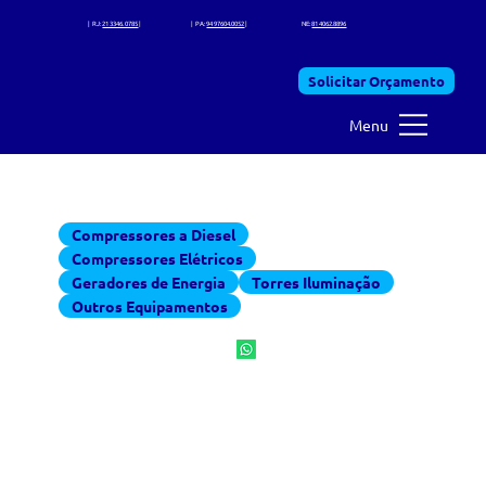
SP:
11 3368.7225
| RJ:
21 3346. 0785
|
MG:
31 3995.7630
| PA:
94 97604.0052
|
CO: 34 2028.1588 |
NE:
81 4062.8896
Solicitar Orçamento
Menu
Equipamentos para locação
Compressores a Diesel
Compressores Elétricos
Geradores de Energia
Torres Iluminação
Outros Equipamentos
400 PCM - 10 BAR