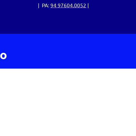
:
31 3995.7630
| PA:
94 97604.0052
|
CO: 34 2028.1588
to