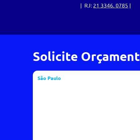
SP:
11 3368.7225
| RJ:
21 3346. 0785
|
MG
Solicite Orçamen
São Paulo