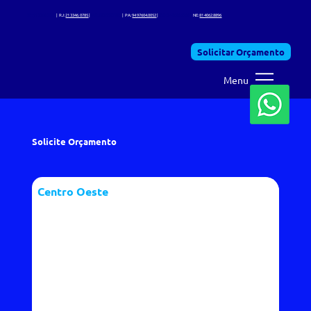
SP:
11 3368.7225
| RJ:
21 3346. 0785
|
MG:
31 3995.7630
| PA:
94 97604.0052
|
CO: 34 2028.1588 |
NE:
81 4062.8896
Solicitar Orçamento
Menu
Solicite Orçamento
Centro Oeste