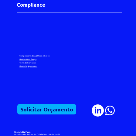
Compliance
Compressores de Ar | Diesel e Elérico
Geradores de Energia
Torres de Iluminação
Outros Equipamentos
Solicitar Orçamento
Unidade São Paulo:
Av. João Paulo da Silva, 50 - Cidade Dutra - São Paulo - SP