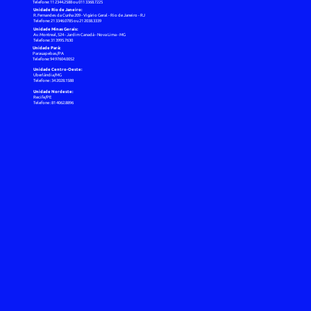
Telefone: 11 2344.2588 ou 011 3368.7225
Unidade Rio de Janeiro:
R. Fernandes da Cunha 209 - Vigário Geral - Rio de Janeiro - RJ
Telefone: 21 3346.0785 ou 21 2038.3339
Unidade Minas Gerais:
Av. Montreal, 524 - Jardim Canadá - Nova Lima - MG
Telefone: 31 3995.7630
Unidade Pará:
Parauapebas/PA
Telefone: 94 97604.0052
Unidade Centro-Oeste:
Uberlândia/MG
Telefone : 34 2028.1588
Unidade Nordeste:
Recife/PE
Telefone : 81 4062.8896