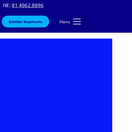
 |
NE:
81 4062.8896
Menu
Solicitar Orçamento