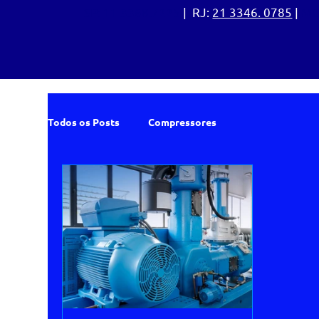
SP:
11 3368.7225
| RJ:
21 3346. 0785
|
MG
Todos os Posts
Compressores