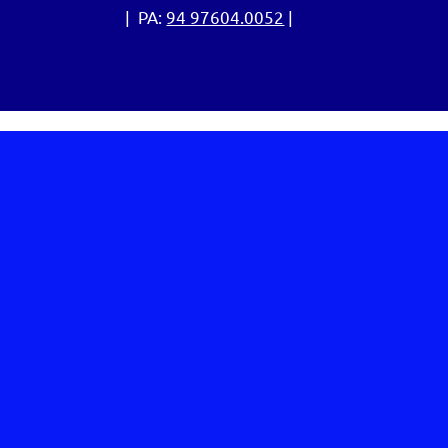
:
31 3995.7630
| PA:
94 97604.0052
|
CO: 34 2028.1588